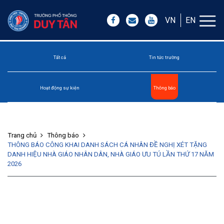
VN
EN
Tất cả
Tin tức trường
Hoạt động sự kiện
Thông báo
Trang chủ
Thông báo
THÔNG BÁO CÔNG KHAI DANH SÁCH CÁ NHÂN ĐỀ NGHỊ XÉT TẶNG
DANH HIỆU NHÀ GIÁO NHÂN DÂN, NHÀ GIÁO ƯU TÚ LẦN THỨ 17 NĂM
2026