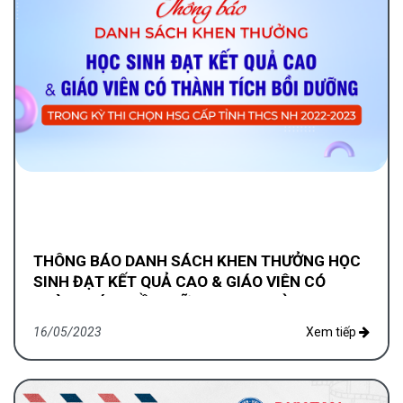
THÔNG BÁO DANH SÁCH KHEN THƯỞNG HỌC
SINH ĐẠT KẾT QUẢ CAO & GIÁO VIÊN CÓ
THÀNH TÍCH BỒI DƯỠNG TRONG KỲ THI CHỌN
HSG CẤP TỈNH THCS NH 2022-2023
16/05/2023
Xem tiếp