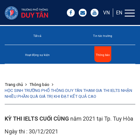
VN
EN
Tất cả
Tin tức trường
Hoạt động sự kiện
Thông báo
Trang chủ
Thông báo
HỌC SINH TRƯỜNG PHỔ THÔNG DUY TÂN THAM GIA THI IELTS NHẬN
NHIỀU PHẦN QUÀ GIÁ TRỊ KHI ĐẠT KẾT QUẢ CAO
KỲ THI IELTS CUỐI CÙNG
năm 2021 tại Tp. Tuy Hòa
Ngày thi : 30/12/2021