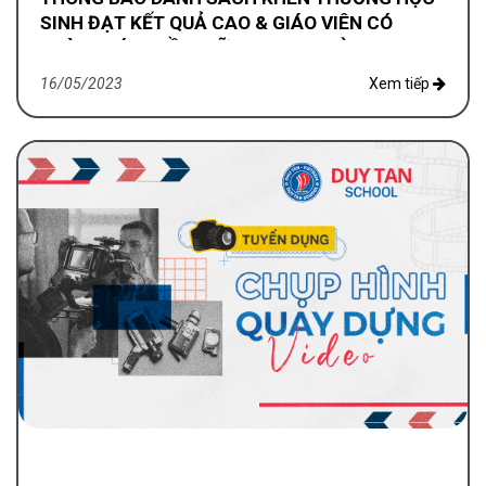
SINH ĐẠT KẾT QUẢ CAO & GIÁO VIÊN CÓ
THÀNH TÍCH BỒI DƯỠNG TRONG KỲ THI CHỌN
HSG CẤP TỈNH THCS NH 2022-2023
16/05/2023
Xem tiếp