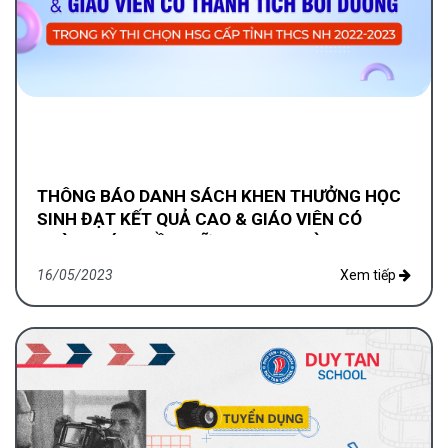
THÔNG BÁO DANH SÁCH KHEN THƯỞNG HỌC
SINH ĐẠT KẾT QUẢ CAO & GIÁO VIÊN CÓ
THÀNH TÍCH BỒI DƯỠNG TRONG KỲ THI CHỌN
HSG CẤP TỈNH THCS NH 2022-2023
16/05/2023
Xem tiếp