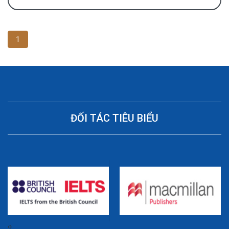
1
ĐỐI TÁC TIÊU BIỂU
‹
›