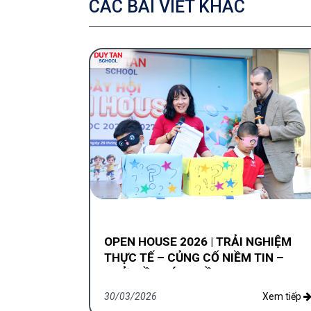
CÁC BÀI VIẾT KHÁC
OPEN HOUSE 2026 | TRẢI NGHIỆM
THỰC TẾ – CỦNG CỐ NIỀM TIN –
KHỞI ĐẦU XỨNG TẦM
30/03/2026
Xem tiếp