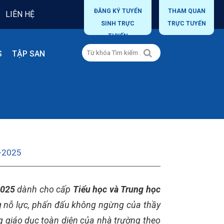
ĐĂNG KÝ TUYỂN
THAM QUAN
LIÊN HỆ
SINH TRỰC
TRỰC TUYẾN
TUYẾN
S
TẬP SAN
-2025
2025
dành cho cấp
Tiểu học và Trung học
g nỗ lực, phấn đấu không ngừng của thầy
ng giáo dục toàn diện của nhà trường theo