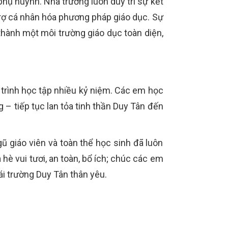
hụ huynh. Nhà trường luôn duy trì sự kết
ỗ trợ cá nhân hóa phương pháp giáo dục. Sự
 thành một môi trường giáo dục toàn diện,
h trình học tập nhiều kỷ niệm. Các em học
ng – tiếp tục lan tỏa tinh thần Duy Tân đến
ũ giáo viên và toàn thể học sinh đã luôn
hè vui tươi, an toàn, bổ ích; chúc các em
ái trường Duy Tân thân yêu.