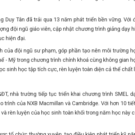
 Duy Tân đã trải qua 13 năm phát triển bền vững. Với đ
ng đội ngũ giáo viên, cập nhật chương trình giảng dạy hi
ục hiện đại.
 của đội ngũ sư phạm, góp phần tạo nên môi trường học 
ể - Mỹ trong chương trình chính khoá cùng không gian học
c sinh học tập tích cực, rèn luyện toàn diện cả thể chất l
ĐT, nhà trường tiếp tục triển khai chương trình SMEL d
áo trình của NXB Macmillan và Cambridge. Với hơn 10 tiế
p và rèn luyện của học sinh toàn khối trong năm học này 
được tổ chức thường xuyên, tạo điều kiện phát triển kỹ nă