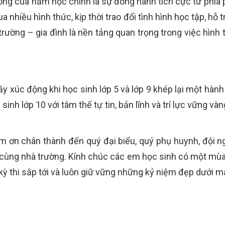
ng của năm học chính là sự đồng hành tích cực từ phía p
a nhiều hình thức, kịp thời trao đổi tình hình học tập, h
trường – gia đình là nền tảng quan trọng trong việc hình
y xúc động khi học sinh lớp 5 và lớp 9 khép lại một hàn
sinh lớp 10 với tâm thế tự tin, bản lĩnh và trí lực vững và
m ơn chân thành đến quý đại biểu, quý phụ huynh, đội ng
 cùng nhà trường. Kính chúc các em học sinh có một mùa 
kỳ thi sắp tới và luôn giữ vững những kỷ niệm đẹp dưới m