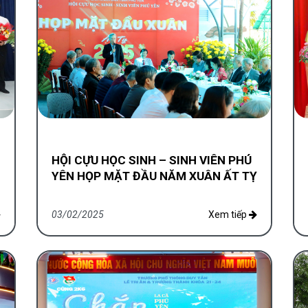
HỘI CỰU HỌC SINH – SINH VIÊN PHÚ
YÊN HỌP MẶT ĐẦU NĂM XUÂN ẤT TỴ
2025
03/02/2025
Xem tiếp