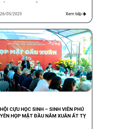
TÀU THANH XUÂN
26/05/2025
Xem tiếp
HỘI CỰU HỌC SINH – SINH VIÊN PHÚ
YÊN HỌP MẶT ĐẦU NĂM XUÂN ẤT TỴ
2025