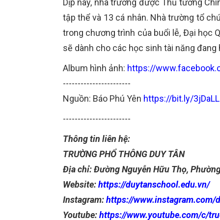
Dịp này, nhà trường được Thủ tướng Chí
tập thể và 13 cá nhân. Nhà trường tổ ch
trong chương trình của buổi lễ, Đại học
sẽ dành cho các học sinh tài năng đang 
Album hình ảnh:
https://www.facebook
-----------------------
Nguồn: Báo Phú Yên
https://bit.ly/3jDaL
-----------------------
Thông tin liên hệ:
TRƯỜNG PHỔ THÔNG DUY TÂN
Địa chỉ: Đường Nguyễn Hữu Thọ, Phường 
Website:
https://duytanschool.edu.vn/
Instagram:
https://www.instagram.com/
Youtube:
https://www.youtube.com/c/tr