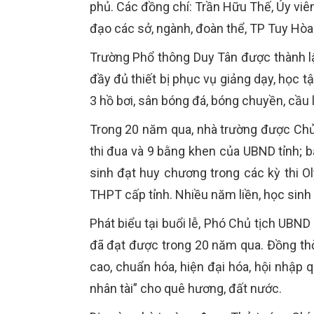
phủ. Các đồng chí: Trần Hữu Thế, Ủy viê
đạo các sở, ngành, đoàn thể, TP Tuy Hòa
Trường Phổ thông Duy Tân được thành lậ
đầy đủ thiết bị phục vụ giảng dạy, học t
3 hồ bơi, sân bóng đá, bóng chuyền, cầu l
Trong 20 năm qua, nhà trường được Chủ
thi đua và 9 bằng khen của UBND tỉnh; b
sinh đạt huy chương trong các kỳ thi Ol
THPT cấp tỉnh. Nhiều năm liền, học sinh
Phát biểu tại buổi lễ, Phó Chủ tịch UBN
đã đạt được trong 20 năm qua. Đồng th
cao, chuẩn hóa, hiện đại hóa, hội nhập q
nhân tài” cho quê hương, đất nước.