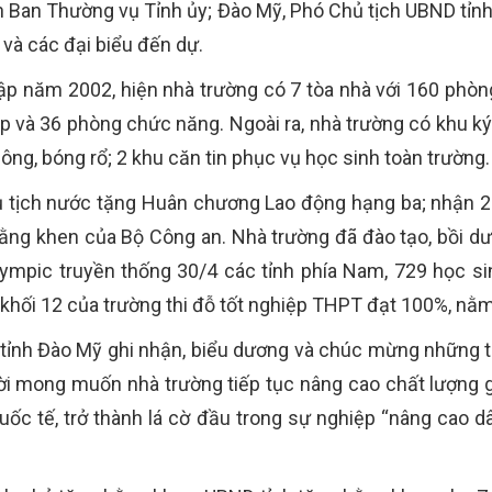
n Ban Thường vụ Tỉnh ủy; Đào Mỹ, Phó Chủ tịch UBND tỉnh
 và các đại biểu đến dự.
p năm 2002, hiện nhà trường có 7 tòa nhà với 160 phòn
ập và 36 phòng chức năng. Ngoài ra, nhà trường có khu ký
ông, bóng rổ; 2 khu căn tin phục vụ học sinh toàn trường.
 tịch nước tặng Huân chương Lao động hạng ba; nhận 2 c
ằng khen của Bộ Công an. Nhà trường đã đào tạo, bồi dư
ympic truyền thống 30/4 các tỉnh phía Nam, 729 học sinh
 khối 12 của trường thi đỗ tốt nghiệp THPT đạt 100%, nằm
D tỉnh Đào Mỹ ghi nhận, biểu dương và chúc mừng những
ời mong muốn nhà trường tiếp tục nâng cao chất lượng g
uốc tế, trở thành lá cờ đầu trong sự nghiệp “nâng cao d