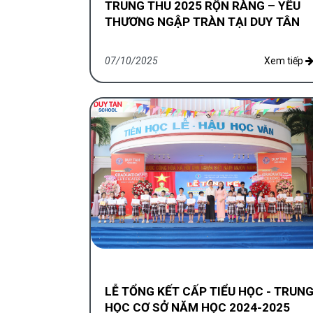
TRUNG THU 2025 RỘN RÀNG – YÊU
THƯƠNG NGẬP TRÀN TẠI DUY TÂN
07/10/2025
Xem tiếp
LỄ TỔNG KẾT CẤP TIỂU HỌC - TRUN
HỌC CƠ SỞ NĂM HỌC 2024-2025