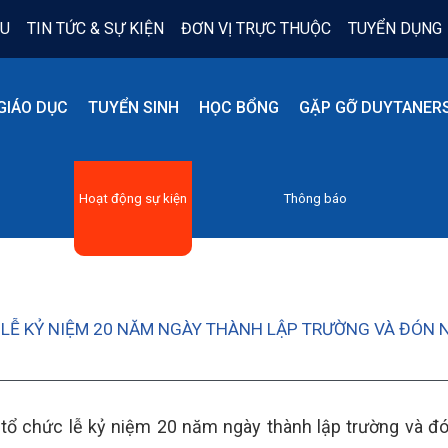
ỆU
TIN TỨC & SỰ KIỆN
ĐƠN VỊ TRỰC THUỘC
TUYỂN DỤNG
GIÁO DỤC
TUYỂN SINH
HỌC BỔNG
GẶP GỠ DUYTANER
Hoạt động sự kiện
Thông báo
LỄ KỶ NIỆM 20 NĂM NGÀY THÀNH LẬP TRƯỜNG VÀ ĐÓN
tổ chức lễ kỷ niệm 20 năm ngày thành lập trường và 