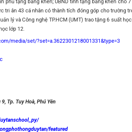
nh phủ tặng bằng khen; UBND tỉnh tặng bằng khen cho 7
ức tri ân 43 cá nhân có thành tích đóng góp cho trường t
 Quản lý và Công nghệ TP.HCM (UMT) trao tặng 6 suất học 
học lớp 12.
.com/media/set/?set=a.3622301218001331&type=3
Lc
9, Tp. Tuy Hoà, Phú Yên
duytanschool_py/
uongphothongduytan/featured