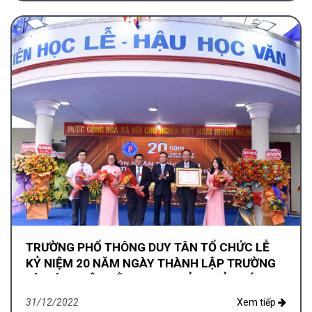
TRƯỜNG PHỔ THÔNG DUY TÂN TỔ CHỨC LỄ
KỶ NIỆM 20 NĂM NGÀY THÀNH LẬP TRƯỜNG
VÀ ĐÓN NHẬN BẰNG KHEN CỦA THỦ TƯỚNG
CHÍNH PHỦ
31/12/2022
Xem tiếp