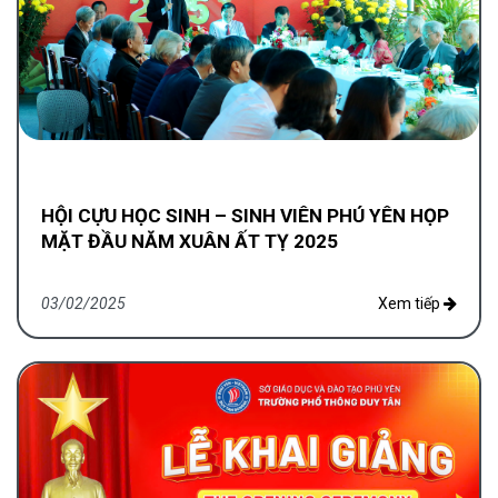
HỘI CỰU HỌC SINH – SINH VIÊN PHÚ YÊN HỌP
MẶT ĐẦU NĂM XUÂN ẤT TỴ 2025
03/02/2025
Xem tiếp