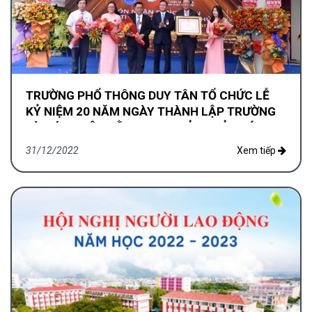
TRƯỜNG PHỔ THÔNG DUY TÂN TỔ CHỨC LỄ
KỶ NIỆM 20 NĂM NGÀY THÀNH LẬP TRƯỜNG
VÀ ĐÓN NHẬN BẰNG KHEN CỦA THỦ TƯỚNG
CHÍNH PHỦ
31/12/2022
Xem tiếp