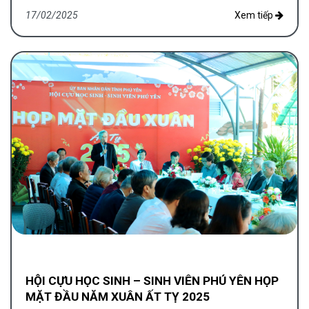
17/02/2025
Xem tiếp
HỘI CỰU HỌC SINH – SINH VIÊN PHÚ YÊN HỌP
MẶT ĐẦU NĂM XUÂN ẤT TỴ 2025